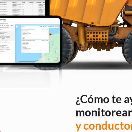
¿Cómo te a
monitorea
y conducto