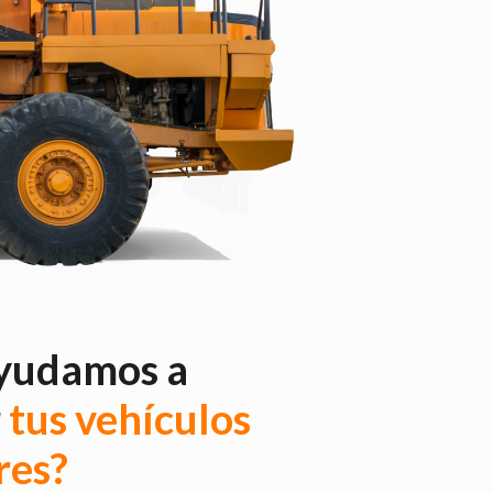
yudamos a
r
tus vehículos
res?