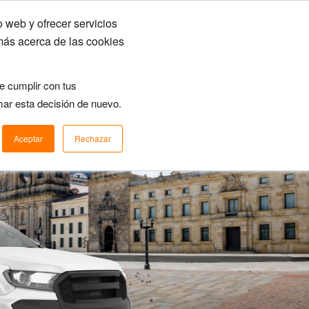
 web y ofrecer servicios
ecursos
Login
Planes y precios
más acerca de las cookies
e cumplir con tus
mar esta decisión de nuevo.
Aceptar
Rechazar