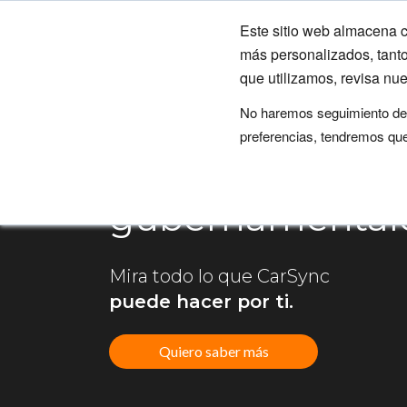
Este sitio web almacena c
más personalizados, tanto
que utilizamos, revisa nue
No haremos seguimiento de t
preferencias, tendremos que
¿Trabajas en el sector del
Gobierno y ente
gubernamentale
Mira todo lo que CarSync
puede hacer por ti.
Quiero saber más