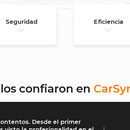
Seguridad
Eficiencia
llos confiaron en
CarSy
ontentos. Desde el primer
isto la profesionalidad en el