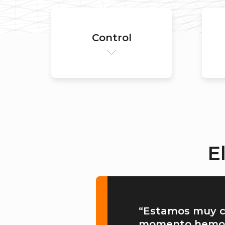
Control
E
“Estamos muy c
momento hemos v